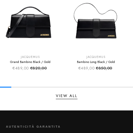
SUMMER SALE
SUMMER SALE
EXTRA -50€
EXTRA -50€
JACQUEMUS
JACQUEMUS
Grand Bambino Black / Gold
Bambino Long Black / Gold
€489,00
€820,00
€489,00
€850,00
Sale price
Sale price
Regular price
Regular price
VIEW ALL
AUTENTICITÀ GARANTITA