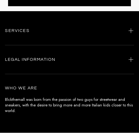
SERVICES
Home
my account
LEGAL INFORMATION
Customer care
General terms and conditions
Authenticity
Delivery conditions
Instagram
WHO WE ARE
Withdrawal conditions
Blckthemall was born from the passion of two guys for streetwear and
sneakers, with the desire to bring more and more Italian kids closer to this
Terms of payment
world.
Privacy Policy and Cookies
IT /EUR
EN