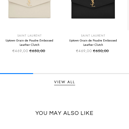
SUMMER SALE
SUMMER SALE
EXTRA -50€
EXTRA -50€
SAINT LAURENT
SAINT LAURENT
Uptown Grain de Poudre Embossed
Uptown Grain de Poudre Embossed
Leather Clutch
Leather Clutch
€469,00
€650,00
€469,00
€650,00
Sale price
Sale price
Regular price
Regular price
VIEW ALL
YOU MAY ALSO LIKE