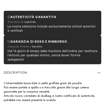
AUTENTICITÀ GARANTITA
Verificato da
LegitGrails
La nostra selezione include esclusivamente articoli autentici
e verificati
GARANZIA DI RESO E RIMBORSO
Acquisto Protetto e
Garantito
Hai 14 giorni di tempo dalla ricezione dell'ordine per restituire
l'articolo per qualsiasi motivo, senza dover fornire
spiegazioni
DESCRIPTION
L'intramotabile borsa Kate in pelle groffata grain de poudre.
Può essere portata a spalla o a traccolla grazie alla lunga catena
gourmette per la massima versalità.
Articolo nuovo corredato di dustbag e nostro certificato di autenticità,
potrebbe non essere presente la scatola.