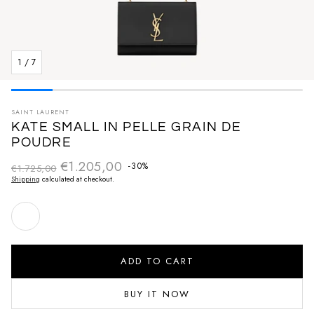
1
/
7
SAINT LAURENT
KATE SMALL IN PELLE GRAIN DE
POUDRE
€1.205,00
Regular price
-30%
€1.725,00
Sale price
Shipping
calculated at checkout.
ADD TO CART
BUY IT NOW