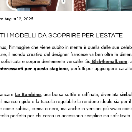
MAGLIERIA
PRADA
MAGLIERIA
BOTTEGA VENETA
POCHETTE
SNEAKERS
SAINT LAURENT
PANTALONI
PANTALONI
on August 12, 2025
CELINE
LABUBU
TOTÈME
POLO
SHORTS
DIESEL
I I MODELLI DA SCOPRIRE PER L’ESTATE
VALENTINO
CHARMS
T-SHIRT
TOP
s, l'immagine che viene subito in mente è quella delle sue celebr
DIOR
VERSACE
PORTAFOGLI E PORTACARTE
e, il mondo creativo del designer francese va ben oltre le dimensi
T-SHIRT
sofisticata e sorprendentemente versatile. Su
Blckthemall.com
, 
LOUBOUTIN
interessanti per questa stagione
, perfetti per aggiungere carat
TUTE
JACQUEMUS
ABITI
PRADA
mancare
Le Bambino
, una borsa sottile e raffinata, diventata simb
 il manico rigido e la tracolla regolabile la rendono ideale sia per i
SAINT LAURENT
re come sabbia, crema o nero, ma anche in versioni più vivaci come 
celta perfetta per chi cerca un accessorio semplice ma sofisticato.
TOTÈME