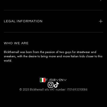
Home
my account
LEGAL INFORMATION
Customer care
General terms and conditions
Authenticity
Delivery conditions
Instagram
WHO WE ARE
Withdrawal conditions
Blckthemall was born from the passion of two guys for streetwear and
sneakers, with the desire to bring more and more Italian kids closer to this
Terms of payment
world.
Privacy Policy and Cookies
IT /EUR
EN
© 2025 Blckthemall srls VAT number: IT01693310086